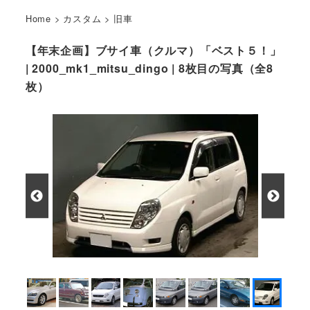
Home
>
カスタム
>
旧車
【年末企画】ブサイ車（クルマ）「ベスト５！」
| 2000_mk1_mitsu_dingo | 8枚目の写真（全8
枚）