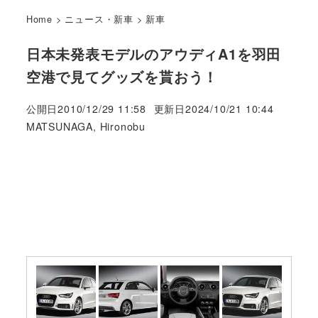
Home
>
ニュース・新車
>
新車
日本未発表モデルのアウディA1を羽田
空港で見てグッズを貰おう！
公開日
2010/12/29 11:58
更新日
2024/10/21 10:44
著
MATSUNAGA, Hironobu
者