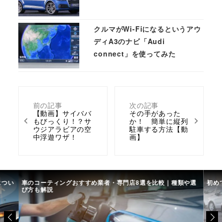
クルマがWi-Fiになるというアウ
ディA3のナビ「Audi
connect」を使ってみた
前の記事
次の記事
【動画】サイババ
その手があった
もびっくり！？サ
か！ 簡単に縦列
ウジアラビアの空
駐車する方法【動
中浮遊ワザ！
画】
につい
車のコーティングおすすめ業者・専門店8選を比較｜種類や選
初め
び方も解説