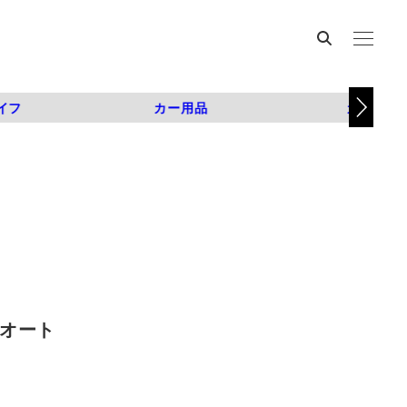
イフ
カー用品
カスタム
Sオート