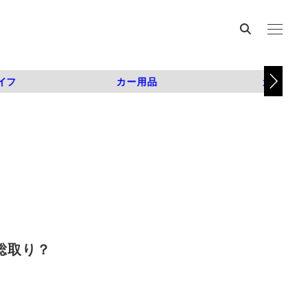
イフ
カー用品
カスタム
総取り？