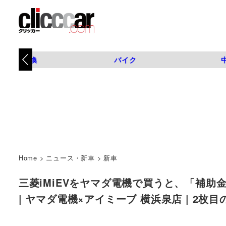
タイヤ交換
バイク
Home
>
ニュース・新車
>
新車
三菱iMiEVをヤマダ電機で買うと、「補
| ヤマダ電機×アイミーブ 横浜泉店 | 2枚