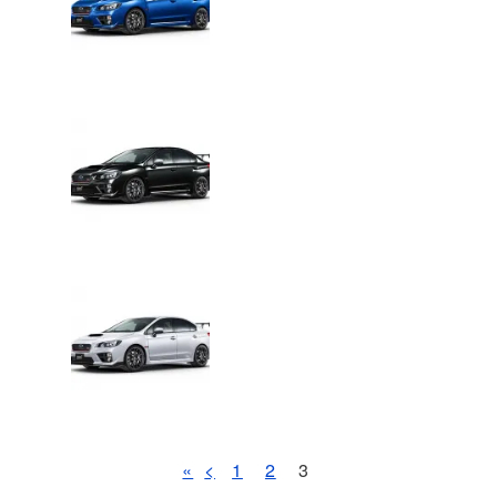
«
<
1
2
3