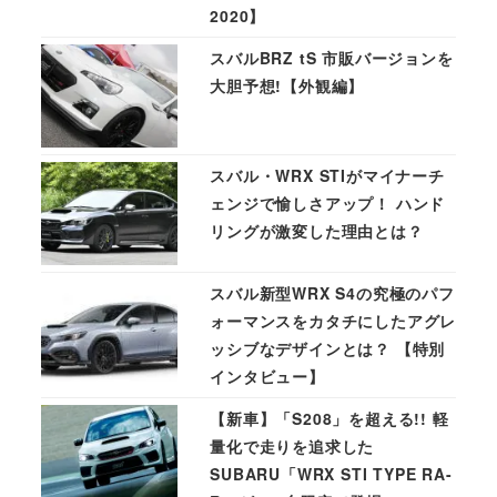
2020】
スバルBRZ tS 市販バージョンを
大胆予想!【外観編】
スバル・WRX STIがマイナーチ
ェンジで愉しさアップ！ ハンド
リングが激変した理由とは？
スバル新型WRX S4の究極のパフ
ォーマンスをカタチにしたアグレ
ッシブなデザインとは？ 【特別
インタビュー】
【新車】「S208」を超える!! 軽
量化で走りを追求した
SUBARU「WRX STI TYPE RA-