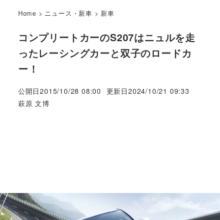
Home
>
ニュース・新車
>
新車
コンプリートカーのS207はニュルを走
ったレーシングカーと双子のロードカ
ー！
公開日
2015/10/28 08:00
更新日
2024/10/21 09:33
著
萩原 文博
者