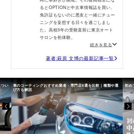
るとOPTIONと中古車情報誌を買い、
免許証もないのに悪友と一緒にチュー
ニングを妄想する日々を過ごしまし
た。高校3年の受験直前に東京オート
サロンを初体験。
続きを見る
著者:萩原 文博の最新記事一覧
につい
車のコーティングおすすめ業者・専門店8選を比較｜種類や選
初め
び方も解説