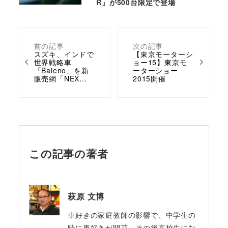
R」が500台限定で登場
前の記事
次の記事
スズキ、インドで
【東京モーターシ
世界戦略車
ョー15】東京モ
「Baleno」を新
ーターショー
販売網「NEX…
2015開催
この記事の著者
萩原 文博
車好きの家庭教師の影響で、中学生の
時に車好きが開花。その後高校生にな