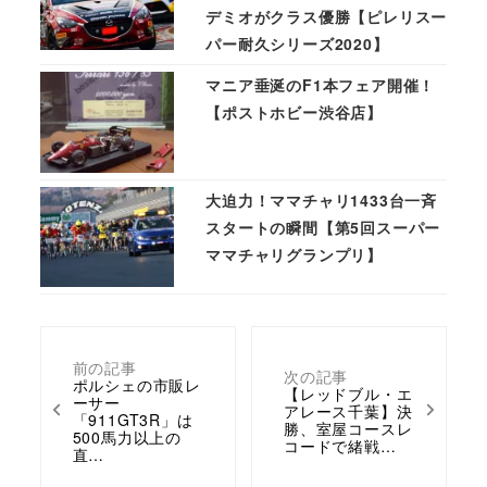
デミオがクラス優勝【ピレリスー
パー耐久シリーズ2020】
マニア垂涎のF1本フェア開催！
【ポストホビー渋谷店】
大迫力！ママチャリ1433台一斉
スタートの瞬間【第5回スーパー
ママチャリグランプリ】
前の記事
次の記事
ポルシェの市販レ
【レッドブル・エ
ーサー
アレース千葉】決
「911GT3R」は
勝、室屋コースレ
500馬力以上の
コードで緒戦…
直…