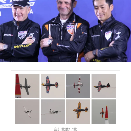
合計枚数17枚