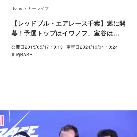
Home
>
カーライフ
【レッドブル・エアレース千葉】遂に開
幕！予選トップはイワノフ、室谷は…
公開日
2015/05/17 19:13
更新日
2024/10/04 10:24
著
川崎BASE
者