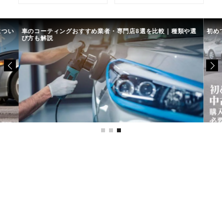
につい
車のコーティングおすすめ業者・専門店8選を比較｜種類や選
初め
び方も解説